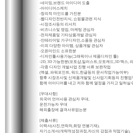
-네이밍,브랜드 아이디어 도출
-아이디어스케치
-창의적 마인드를 가진분
-웹디자인전반지식, 쇼핑몰관련 지식
-시장조사등의 리서치
-비즈니스및 영업, 마케팅 관심자
-전자제품및 기타상품개발 관심자
-인테리어및 가구디자인,소품등 관심자
-이외 다양한 아이템, 상품개발 관심자
-오픈마인드 소유한분
-디자인툴사용가능(그래픽이나 제품디자인 툴)
-2D, 3D 가능한분(포토샵,일러스트,오토캐드,3D 맥스, 라
-각종 디자인 개발사업 진행 서류 보완작업
(엑셀, 파워포인트, 워드,한글등의 문서작업가능여부)
향후 시장조사및 신제품개발및 신사업기회등의 진행업
함께 아이디어를 내고 저와 함께 열정을 가지고 일하실수
[우대사항]
외국어 언어사용 관심자 우대,
운전가능자 우대
해외출장에 결격사유없는분
[제출서류]
이력서(사진,연락처,희망 연봉기재),
자기소개서(개략적성장과정,자신의 강점과 약점기술),