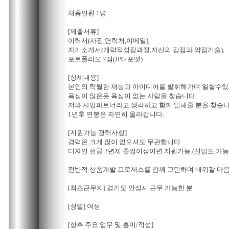
채용인원 1명
[제출서류]
이력서(사진,연락처,이메일),
자기소개서(개략적성장과정,자신의 강점과 약점기술),
포트폴리오 7점(JPG 포맷)
[상세내용]
본인의 탁월한 재능과 아이디어를 발휘해가며 일할수있
욕심이 많은듯 욕심이 없는 사람을 찾습니다.
저와 사업파트너라고 생각하고 함께 일해줄 분을 찾습니
1년후 연봉은 자연히 올라갑니다.
[지원가능 경력사항]
경력은 크게 많이 없으셔도 무관합니다.
디자인 전공 2년제 졸업이상이면 지원가능.(신입도 가능
전반적 상품개발 프로세스를 함께 고민하며 배워갈 마
[최초근무지] 경기도 안성시 근무 가능한 분
[성별] 여성
[향후 주요 업무 및 흥미/적성]