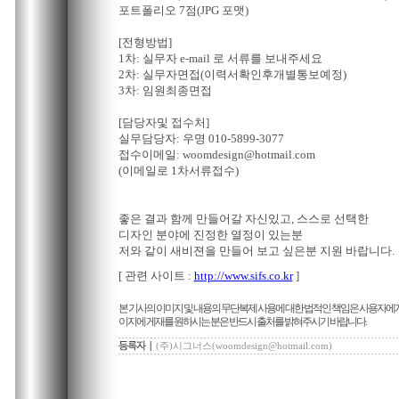
포트폴리오 7점(JPG 포맷)
[전형방법]
1차: 실무자 e-mail 로 서류를 보내주세요
2차: 실무자면접(이력서확인후개별통보예정)
3차: 임원최종면접
[담당자및 접수처]
실무담당자: 우명 010-5899-3077
접수이메일: woomdesign@hotmail.com
(이메일로 1차서류접수)
좋은 결과 함께 만들어갈 자신있고, 스스로 선택한
디자인 분야에 진정한 열정이 있는분
저와 같이 새비젼을 만들어 보고 싶은분 지원 바랍니다.
[ 관련 사이트 :
http://www.sifs.co.kr
]
본 기사의 이미지 및 내용의 무단복제 사용에 대한 법적인 책임은 사용자에게
이지에 게재를 원하시는 분은 반드시 출처를 밝혀주시기 바랍니다.
(주)시그너스(woomdesign@hotmail.com)