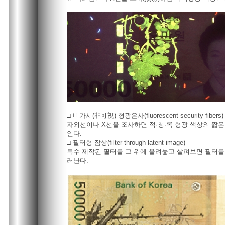
□ 비가시(非可視) 형광은사(fluorescent security fibers)
자외선이나 X선을 조사하면 적·청·록 형광 색상의 짧은
인다.
□ 필터형 잠상(filter-through latent image)
특수 제작된 필터를 그 위에 올려놓고 살펴보면 필터를
러난다.