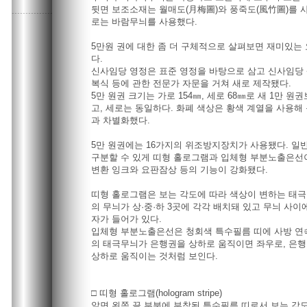
뒷면 보조소재는 월매도(月梅圖)와 풍죽도(風竹圖)를 
로는 바람무늬를 사용했다.
5만원 권에 대한 좀 더 구체적으로 살펴보면 재미있는
다.
신사임당 영정은 표준 영정을 바탕으로 삼고 신사임당
복식 등에 관한 전문가 자문을 거쳐 새로 제작됐다.
5만 원권 크기는 가로 154㎜, 세로 68㎜로 새 1만 원
고, 세로는 동일하다. 화폐 색상은 황색 계열을 사용해 
과 차별화했다.
5만 원권에는 16가지의 위조방지장치가 사용됐다. 일
구분할 수 있게 띠형 홀로그램과 입체형 부분노출은선
변환 잉크와 요판잠상 등의 기능이 강화됐다.
띠형 홀로그램은 보는 각도에 따라 색상이 변하는 태극,
의 무늬가 상·중·하 3곳에 각각 배치돼 있고 무늬 사이에는
자가 들어가 있다.
입체형 부분노출은선은 청회색 특수필름 띠에 사방 연
의 태극무늬가 은행권을 상하로 움직이면 좌우로, 은
상하로 움직이는 것처럼 보인다.
□ 띠형 홀로그램(hologram stripe)
앞면 왼쪽 끝 부분에 부착된 특수필름 띠로서 보는 각