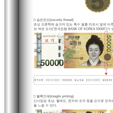
□ 숨은은선(security thread)
초상 오른쪽에 숨겨져 있는 특수 필름 띠로서 빛에 비추
와 액면 숫자(“한국은행 BANK OF KOREA 50000”)가
□ 볼록인쇄(intaglio printing)
신사임당 초상, 월매도, 문자와 숫자 등을 손으로 만
을 느낄 수 있다.