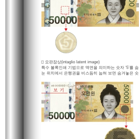
□ 요판잠상(intaglio latent image)
특수 볼록인쇄 기법으로 액면을 의미하는 숫자 ‘5’를 
눈 위치에서 은행권을 비스듬히 눕혀 보면 숨겨놓은 숫